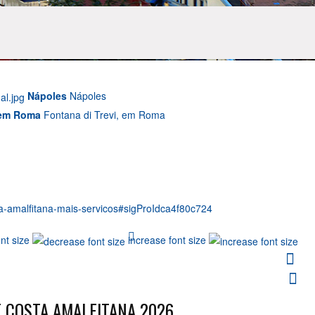
Nápoles
Nápoles
 em Roma
Fontana di Trevi, em Roma
ta-amalfitana-mais-servicos#sigProIdca4f80c724
nt size
increase font size
imprimir
e-mail
E COSTA AMALFITANA 2026