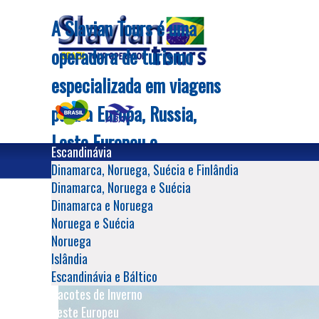
A Slavian Tours é uma
operadora de turismo
especializada em viagens
para a Europa, Russia,
Leste Europeu e
Escandinávia
Escandinavia; oferece
Dinamarca, Noruega, Suécia e Finlândia
Dinamarca, Noruega e Suécia
Início
Itália
Ópera Italiana e Costa Amalfitana 2026
roteiros sob medida para
Dinamarca e Noruega
viagens individuais, em
Noruega e Suécia
Noruega
grupo ou a negocios.
Islândia
Escandinávia e Báltico
Somos especialistas em
Pacotes de Inverno
Europa, principalmente
Leste Europeu