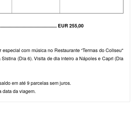
................................................ EUR 255,00
ar especial com música no Restaurante “Termas do Coliseu"
Sistina (Dia 6). Visita de dia inteiro a Nápoles e Capri (Dia
aldo em até 9 parcelas sem juros.
a data da viagem.