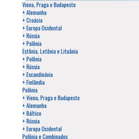
Viena, Praga e Budapeste
Escandinávia, Leste
+ Alemanha
Europeu e Rússia.
+ Croácia
+ Europa Ocidental
+ Rússia
+ Polônia
Estônia, Letônia e Lituânia
+ Polônia
+ Rússia
+ Escandinávia
+ Finlândia
Polônia
+ Viena, Praga e Budapeste
+ Alemanha
+ Báltico
+ Rússia
+ Europa Ocidental
Polônia e Combinados