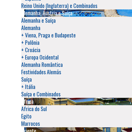
Reino Unido (Inglaterra) e Combinados
Alemanha, Áustria e Suíça
Alemanha e Suíça
Alemanha
+ Viena, Praga e Budapeste
+ Polônia
+ Croácia
+ Europa Ocidental
Alemanha Romântica
Festividades Alemãs
Suíça
+ Itália
Suíça e Combinados
África
Africa do Sul
Egito
Marrocos
Oriente