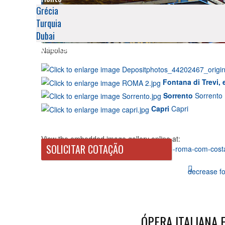
Grécia
Turquia
Dubai
Comentários
Nápoles
Fontana di Trevi,
Sorrento
Sorrento
Capri
Capri
View the embedded image gallery online at:
ㅤㅤSOLICITAR COTAÇÃO
https://slaviantours.com/viagem-italia/823-roma-com-cos
decrease fo
ÓPERA ITALIANA 