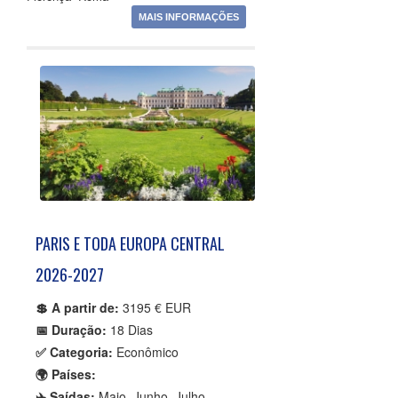
MAIS INFORMAÇÕES
PARIS E TODA EUROPA CENTRAL
2026-2027
💲 A partir de:
3195 € EUR
📅 Duração:
18 Dias
✅ Categoria:
Econômico
🌍 Países:
✈️ Saídas:
Maio, Junho, Julho,