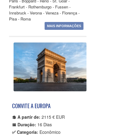
Paris - Boppard - Reno - St. Goar -
Frankfurt - Rothemburgo - Fussen -
Innsbruck - Verona - Veneza - Florença -
Pisa - Roma
MAIS INFORMAÇÕES
CONVITE A EUROPA
💲 A partir de:
2115 € EUR
📅 Duração:
16 Dias
✅ Categoria:
Econômico