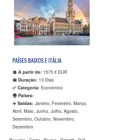
PAÍSES BAIXOS E ITÁLIA
💲 A partir de:
1575 € EUR
📅 Duração:
13 Dias
✅ Categoria:
Econômico
🌍 Países:
✈️ Saídas:
Janeiro, Fevereiro, Março,
Abril, Maio, Junho, Julho, Agosto,
Setembro, Outubro, Novembro,
Dezembro
Bruxelas - Gante - Bruges - Roterdã - Delf -