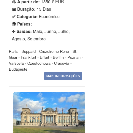
💲 A partir de:
1850 € EUR
📅 Duração:
13 Dias
✅ Categoria:
Econômico
🌍 Países:
✈️ Saídas:
Maio, Junho, Julho,
Agosto, Setembro
Paris - Boppard - Cruzeiro no Reno - St.
Goar - Frankfurt - Erfurt - Berlim - Poznan -
Varsóvia - Czestochowa - Cracóvia -
Budapeste
MAIS INFORMAÇÕES