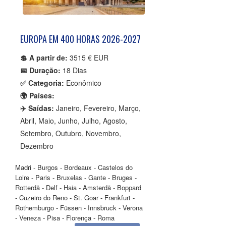
EUROPA EM 400 HORAS 2026-2027
💲 A partir de:
3515 € EUR
📅 Duração:
18 Dias
✅ Categoria:
Econômico
🌍 Países:
✈️ Saídas:
Janeiro, Fevereiro, Março,
Abril, Maio, Junho, Julho, Agosto,
Setembro, Outubro, Novembro,
Dezembro
Madri - Burgos - Bordeaux - Castelos do
Loire - Paris - Bruxelas - Gante - Bruges -
Rotterdã - Delf - Haia - Amsterdã - Boppard
- Cuzeiro do Reno - St. Goar - Frankfurt -
Rothemburgo - Füssen - Innsbruck - Verona
- Veneza - Pisa - Florença - Roma