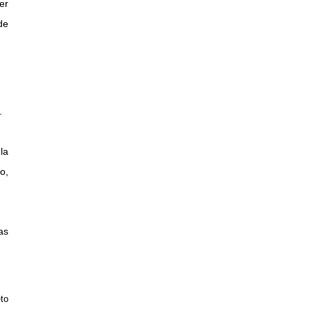
er
de
.
la
o,
as
to