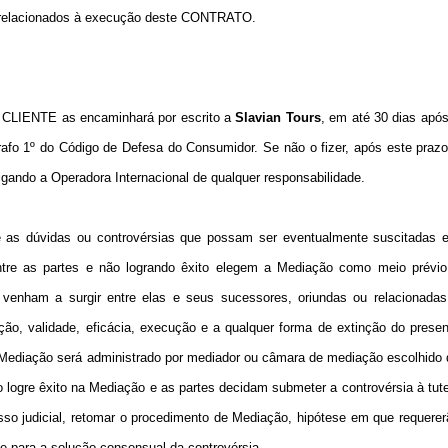
ns relacionados à execução deste CONTRATO.
o CLIENTE as encaminhará por escrito a
Slavian Tours
, em até 30 dias após
rafo 1º do Código de Defesa do Consumidor. Se não o fizer, após este prazo
igando a Operadora Internacional de qualquer responsabilidade.
as dúvidas ou controvérsias que possam ser eventualmente suscitadas 
entre as partes e não logrando êxito elegem a Mediação como meio prévio
a venham a surgir entre elas e seus sucessores, oriundas ou relacionadas
tação, validade, eficácia, execução e a qualquer forma de extinção do prese
Mediação será administrado por mediador ou câmara de mediação escolhido 
logre êxito na Mediação e as partes decidam submeter a controvérsia à tute
esso judicial, retomar o procedimento de Mediação, hipótese em que requere
te para a solução consensual da controvérsia.