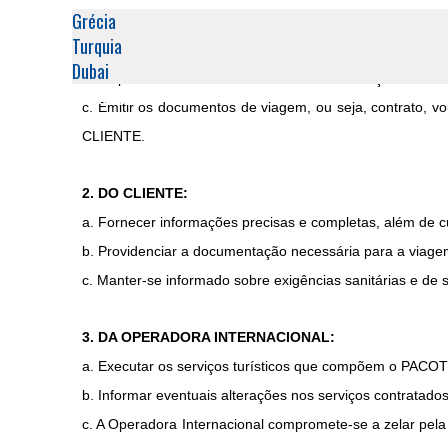
Grécia
1. DA SLAVIAN TOURS (INTERMEDIADORA):
Turquia
a.
Realizar a intermediação entre o CLIENTE e a OP
Dubai
b. Disponibilizar ao CLIENTE todas as informações rele
Comentários
c. Emitir os documentos de viagem, ou seja, contrato, 
CLIENTE.
2. DO CLIENTE:
a. Fornecer informações precisas e completas, além de 
b. Providenciar a documentação necessária para a viagem 
c. Manter-se informado sobre exigências sanitárias e de 
3. DA OPERADORA INTERNACIONAL:
a. Executar os serviços turísticos que compõem o PACOTE
b. Informar eventuais alterações nos serviços contratado
c. A Operadora Internacional compromete-se a zelar pel