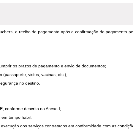
ERADORA INTERNACIONAL;
vantes sobre o PACOTE;
vouchers, e recibo de pagamento após a confirmação do pagamento pe
cumprir os prazos de pagamento e envio de documentos;
(passaporte, vistos, vacinas, etc.);
segurança no destino.
, conforme descrito no Anexo I;
s em tempo hábil.
a execução dos serviços contratados em conformidade com as condiçõ