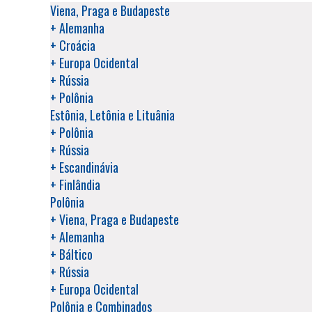
Viena, Praga e Budapeste
Escandinávia, Leste
I – DEFINIÇÕES
+ Alemanha
Europeu e Rússia.
+ Croácia
Para os fins deste CONTRATO, os seguintes termos são defin
+ Europa Ocidental
+ Rússia
1. SLAVIAN TOURS (INTERMEDIADORA):
A Slavian Tours L
+ Polônia
venda do Pacote Turístico oferecido pela Operadora I
Estônia, Letônia e Lituânia
INTERNACIONAL.
+ Polônia
+ Rússia
+ Escandinávia
2. OPERADORA INTERNACIONAL:
Pessoa jurídica responsá
+ Finlândia
as atividades de concepção, planejamento, organização, ex
Polônia
serviços turísticos que compõem o Pacote Turístico.
+ Viena, Praga e Budapeste
+ Alemanha
+ Báltico
3. CLIENTE:
Pessoa física que celebra contrato com a Slavi
+ Rússia
OPERADORA INTERNACIONAL.
+ Europa Ocidental
Polônia e Combinados