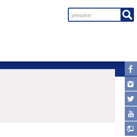
 e
de
.4