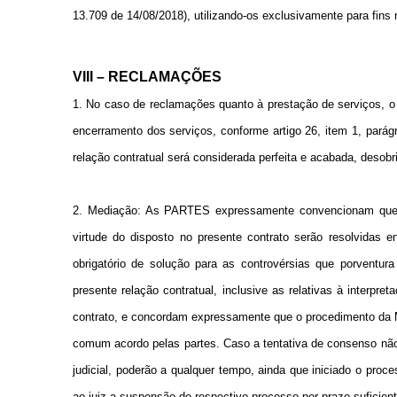
13.709 de 14/08/2018), utilizando-os exclusivamente para fi
VIII – RECLAMAÇÕES
1. No caso de reclamações quanto à prestação de serviços, 
encerramento dos serviços, conforme artigo 26, item 1, parág
relação contratual será considerada perfeita e acabada, desobr
2. Mediação: As PARTES expressamente convencionam que 
virtude do disposto no presente contrato serão resolvidas 
obrigatório de solução para as controvérsias que porventur
presente relação contratual, inclusive as relativas à interpre
contrato, e concordam expressamente que o procedimento da 
comum acordo pelas partes. Caso a tentativa de consenso não 
judicial, poderão a qualquer tempo, ainda que iniciado o proc
ao juiz a suspensão do respectivo processo por prazo suficien