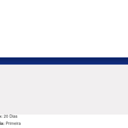
 CROÁCIA
 E CAPITAIS IMPERIAIS 2026-2027
r de:
4790 € EUR
o:
20 Dias
ia:
Primeira