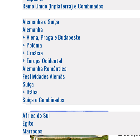
✈️ Saídas:
Reino Unido (Inglaterra) e Combinados
Alemanha, Áustria e Suíça
Praga - Viena - Budapeste - Zagreb - Plitvice - Split - Dubrovni
Alemanha e Suíça
Alemanha
OS BÁLCÃS
+ Viena, Praga e Budapeste
+ Polônia
💲 A parti
+ Croácia
📅 Duraçã
+ Europa Ocidental
✅ Categor
Alemanha Romântica
🌍 Países:
Festividades Alemãs
✈️ Saídas:
Suíça
+ Itália
Viena - Liubliana - Postojna - Bled - Liubliana - Zadar - Split 
Suíça e Combinados
- Berlim
África
VIENA PA
Africa do Sul
Egito
💲 A parti
Marrocos
📅 Duraçã
Oriente