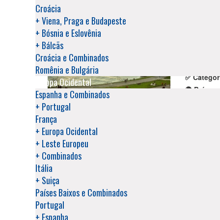
Berlim - Dresden - Praga - Bratislava - Viena - Liubliana - Zagre
Croácia
+ Viena, Praga e Budapeste
+ Bósnia e Eslovênia
AMSTERDÃ,
+ Bálcãs
💲 A parti
Croácia e Combinados
📅 Duraçã
Romênia e Bulgária
✅ Categor
Europa Ocidental
🌍 Países:
Espanha e Combinados
✈️ Saídas:
+ Portugal
França
Amsterdam - Boppard - Cruzeiro do Reno - St. Goar - Frankfurt - 
+ Europa Ocidental
Plitvice - Zadar - Sibenik - Trogir - Split - Medjugorge - Mostar 
+ Leste Europeu
CAPITAIS 
+ Combinados
Itália
💲 A parti
+ Suiça
📅 Duraçã
Países Baixos e Combinados
✅ Categor
Portugal
🌍 Países:
+ Espanha