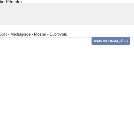
ia:
Primeira
Abril, Maio, Junho, Julho, Agosto, Setembro
- Split - Medjugorge - Mostar - Dubrovnik
MAIS INFORMAÇÕES