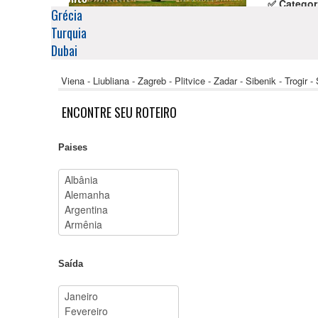
✅ Categor
Grécia
🌍 Países:
Turquia
✈️ Saídas:
Dubai
Comentários
Viena - Liubliana - Zagreb - Plitvice - Zadar - Sibenik - Trogir 
ENCONTRE
SEU
ROTEIRO
Paises
Saída