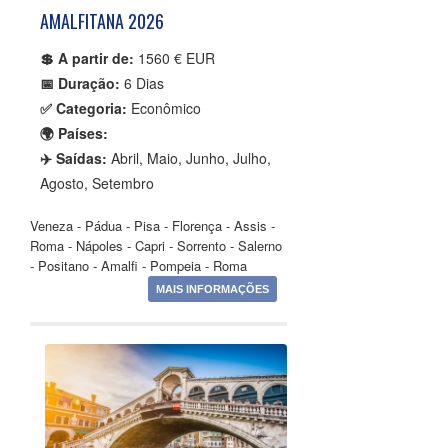
AMALFITANA 2026
💲 A partir de:
1560 € EUR
📅 Duração:
6 Dias
✅ Categoria:
Econômico
🌍 Países:
✈️ Saídas:
Abril, Maio, Junho, Julho,
Agosto, Setembro
Veneza - Pádua - Pisa - Florença - Assis -
Roma - Nápoles - Capri - Sorrento - Salerno
- Positano - Amalfi - Pompeia - Roma
MAIS INFORMAÇÕES