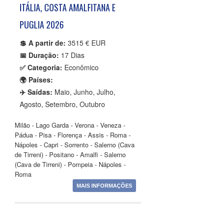
ITÁLIA, COSTA AMALFITANA E
PUGLIA 2026
💲 A partir de:
3515 € EUR
📅 Duração:
17 Dias
✅ Categoria:
Econômico
🌍 Países:
✈️ Saídas:
Maio, Junho, Julho,
Agosto, Setembro, Outubro
Milão - Lago Garda - Verona - Veneza -
Pádua - Pisa - Florença - Assis - Roma -
Nápoles - Capri - Sorrento - Salerno (Cava
de Tirreni) - Positano - Amalfi - Salerno
(Cava de Tirreni) - Pompeia - Nápoles -
Roma
MAIS INFORMAÇÕES