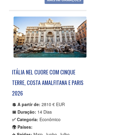
MAIS INFORMAÇÕES
ITÁLIA NEL CUORE COM CINQUE
TERRE, COSTA AMALFITANA E PARIS
2026
💲 A partir de:
2810 € EUR
📅 Duração:
14 Dias
✅ Categoria:
Econômico
🌍 Países:
✈️ Saídas:
Maio, Junho, Julho,