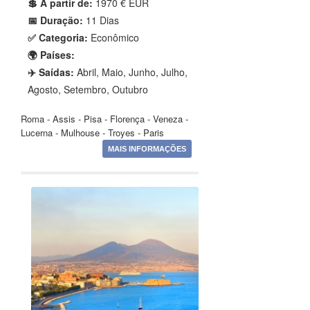
💲 A partir de:
1970 € EUR
📅 Duração:
11 Dias
✅ Categoria:
Econômico
🌍 Países:
✈️ Saídas:
Abril, Maio, Junho, Julho,
Agosto, Setembro, Outubro
Roma - Assis - Pisa - Florença - Veneza -
Lucerna - Mulhouse - Troyes - Paris
MAIS INFORMAÇÕES