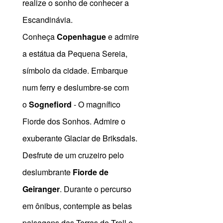
realize o sonho de conhecer a
Escandinávia.
Conheça
Copenhague
e admire
a estátua da Pequena Sereia,
símbolo da cidade. Embarque
num ferry e deslumbre-se com
o
Sognefiord
- O magnífico
Fiorde dos Sonhos. Admire o
exuberante Glaciar de Briksdals.
Desfrute de um cruzeiro pelo
deslumbrante
Fiorde de
Geiranger
. Durante o percurso
em ônibus, contemple as belas
paisagens das Terras de Troll e