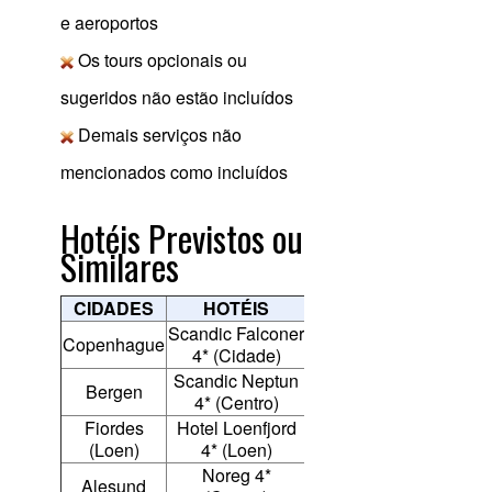
e aeroportos
Os tours opcionais ou
sugeridos não estão incluídos
Demais serviços não
mencionados como incluídos
Hotéis Previstos ou
Similares
CIDADES
HOTÉIS
Scandic Falconer
Copenhague
4* (Cidade)
Scandic Neptun
Bergen
4* (Centro)
Fiordes
Hotel Loenfjord
(Loen)
4* (Loen)
Noreg 4*
Alesund