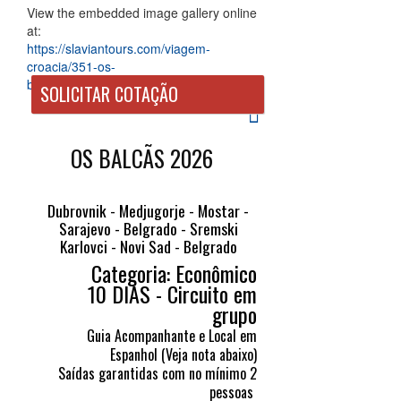
View the embedded image gallery online
at:
https://slaviantours.com/viagem-
croacia/351-os-
balcas#sigProIde1f2975b91
ㅤㅤSOLICITAR COTAÇÃO
OS BALCÃS 2026
Dubrovnik - Medjugorje - Mostar -
Sarajevo - Belgrado - Sremski
Karlovci - Novi Sad - Belgrado
Categoria: Econômico
10 DIAS - Circuito em
grupo
Guia Acompanhante e Local em
Espanhol (Veja nota abaixo)
Saídas garantidas com no mínimo 2
pessoas