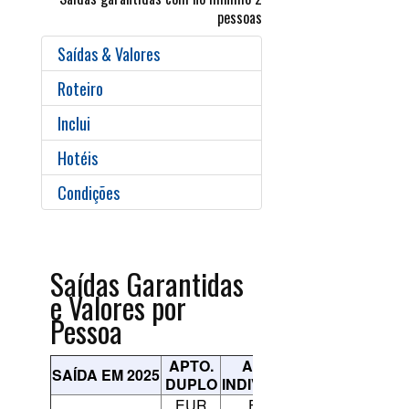
pessoas
Saídas & Valores
Roteiro
Inclui
Hotéis
Condições
Saídas Garantidas
e Valores por
Pessoa
APTO.
APTO.
SAÍDA EM 2025
DUPLO
INDIVIDUAL
EUR
EUR